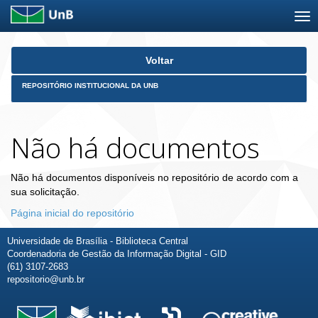
Skip
Voltar
navigation
REPOSITÓRIO INSTITUCIONAL DA UNB
Não há documentos
Não há documentos disponíveis no repositório de acordo com a
sua solicitação.
Página inicial do repositório
Universidade de Brasília - Biblioteca Central
Coordenadoria de Gestão da Informação Digital - GID
(61) 3107-2683
repositorio@unb.br