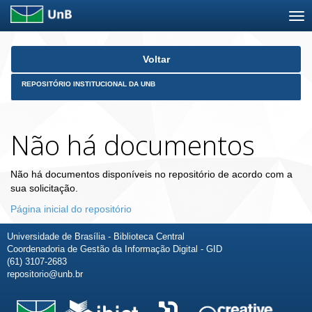
Skip
Voltar
navigation
REPOSITÓRIO INSTITUCIONAL DA UNB
Não há documentos
Não há documentos disponíveis no repositório de acordo com a
sua solicitação.
Página inicial do repositório
Universidade de Brasília - Biblioteca Central
Coordenadoria de Gestão da Informação Digital - GID
(61) 3107-2683
repositorio@unb.br