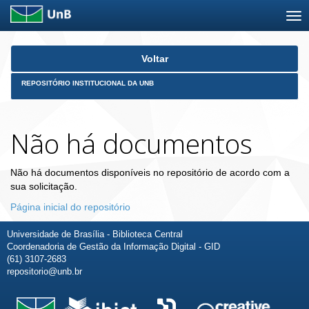
Skip
Voltar
navigation
REPOSITÓRIO INSTITUCIONAL DA UNB
Não há documentos
Não há documentos disponíveis no repositório de acordo com a
sua solicitação.
Página inicial do repositório
Universidade de Brasília - Biblioteca Central
Coordenadoria de Gestão da Informação Digital - GID
(61) 3107-2683
repositorio@unb.br