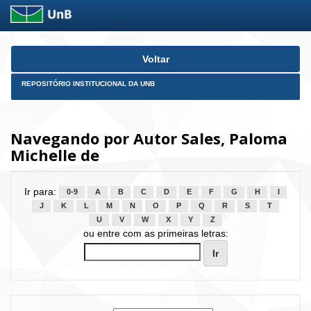
Skip
Voltar
navigation
REPOSITÓRIO INSTITUCIONAL DA UNB
Navegando por Autor Sales, Paloma
Michelle de
Ir para:
0-9
A
B
C
D
E
F
G
H
I
J
K
L
M
N
O
P
Q
R
S
T
U
V
W
X
Y
Z
ou entre com as primeiras letras: