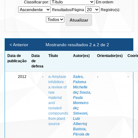
Classificar por:
Em ordem:
Resultados/Página
Registro(s):
< Anterior
Mostrando resultados 2 a 2 de 2
Data de
Data
Título
Autor(es)
Orientador(es)
Coori
publicação
de
defesa
2012
-
α-Amylase
Sales,
-
-
inhibitors :
Paloma
a review of
Michelle
raw
de
;
Souza,
material
Paula
and
Monteiro
isolated
de
;
compounds
Simeoni,
from plant
Luiz
source
Alberto
;
Batista,
Pérola de