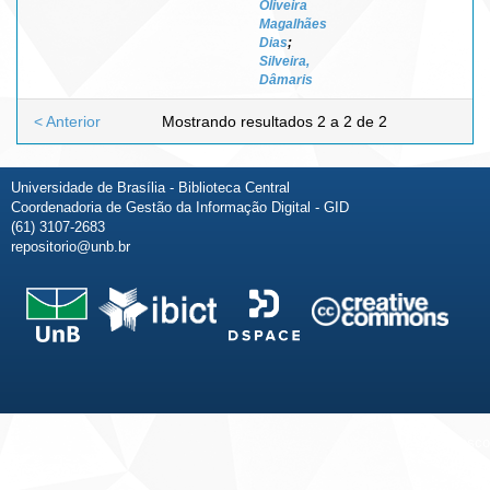
Oliveira
Magalhães
Dias
;
Silveira,
Dâmaris
< Anterior
Mostrando resultados 2 a 2 de 2
Universidade de Brasília - Biblioteca Central
Coordenadoria de Gestão da Informação Digital - GID
(61) 3107-2683
repositorio@unb.br
Fale conosco