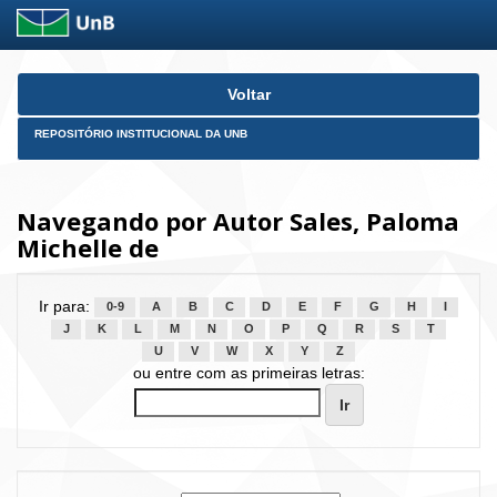
Skip
Voltar
navigation
REPOSITÓRIO INSTITUCIONAL DA UNB
Navegando por Autor Sales, Paloma
Michelle de
Ir para:
0-9
A
B
C
D
E
F
G
H
I
J
K
L
M
N
O
P
Q
R
S
T
U
V
W
X
Y
Z
ou entre com as primeiras letras: