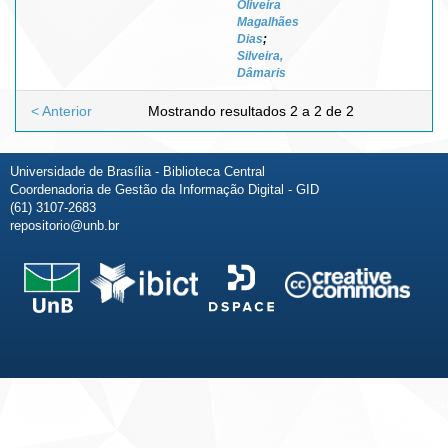
Oliveira
Magalhães
Dias
;
Silveira,
Dâmaris
< Anterior
Mostrando resultados 2 a 2 de 2
Universidade de Brasília - Biblioteca Central
Coordenadoria de Gestão da Informação Digital - GID
(61) 3107-2683
repositorio@unb.br
Fale conosco