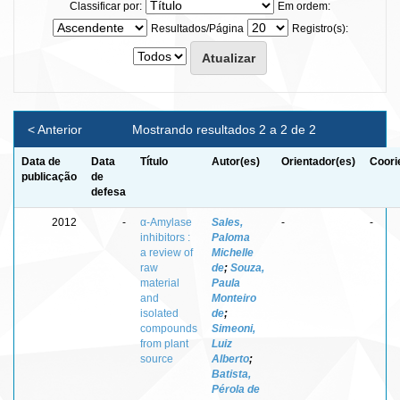
Classificar por:
Em ordem:
Resultados/Página
Registro(s):
< Anterior
Mostrando resultados 2 a 2 de 2
Data de
Data
Título
Autor(es)
Orientador(es)
Coori
publicação
de
defesa
2012
-
α-Amylase
Sales,
-
-
inhibitors :
Paloma
a review of
Michelle
raw
de
;
Souza,
material
Paula
and
Monteiro
isolated
de
;
compounds
Simeoni,
from plant
Luiz
source
Alberto
;
Batista,
Pérola de