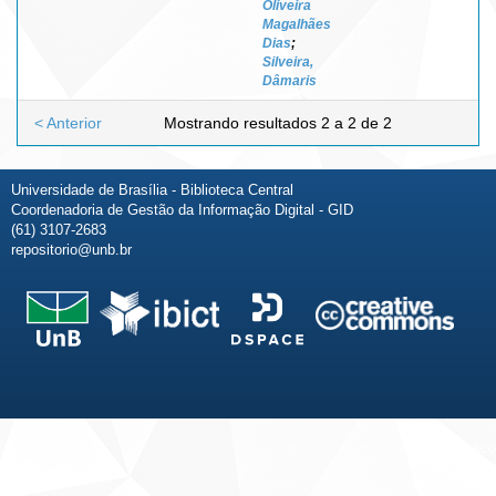
Oliveira
Magalhães
Dias
;
Silveira,
Dâmaris
< Anterior
Mostrando resultados 2 a 2 de 2
Universidade de Brasília - Biblioteca Central
Coordenadoria de Gestão da Informação Digital - GID
(61) 3107-2683
repositorio@unb.br
Fale conosco