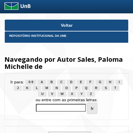
Skip
Voltar
navigation
REPOSITÓRIO INSTITUCIONAL DA UNB
Navegando por Autor Sales, Paloma
Michelle de
Ir para:
0-9
A
B
C
D
E
F
G
H
I
J
K
L
M
N
O
P
Q
R
S
T
U
V
W
X
Y
Z
ou entre com as primeiras letras: