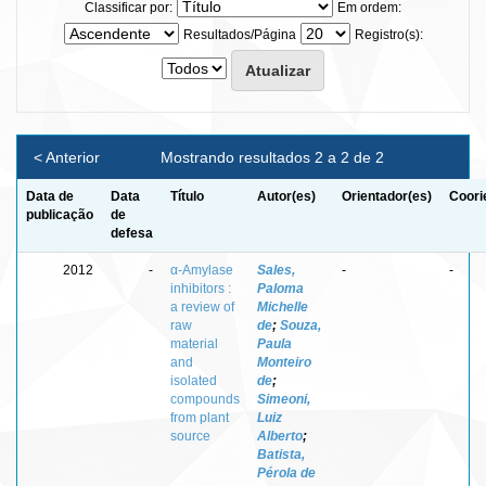
Classificar por:
Em ordem:
Resultados/Página
Registro(s):
< Anterior
Mostrando resultados 2 a 2 de 2
Data de
Data
Título
Autor(es)
Orientador(es)
Coori
publicação
de
defesa
2012
-
α-Amylase
Sales,
-
-
inhibitors :
Paloma
a review of
Michelle
raw
de
;
Souza,
material
Paula
and
Monteiro
isolated
de
;
compounds
Simeoni,
from plant
Luiz
source
Alberto
;
Batista,
Pérola de