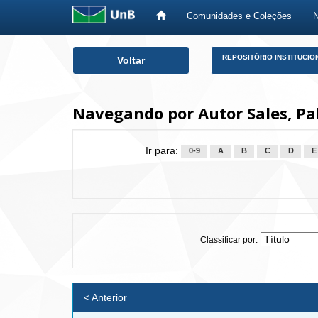
Comunidades e Coleções
Skip
REPOSITÓRIO INSTITUCIO
Voltar
navigation
Navegando por Autor Sales, Pa
Ir para:
0-9
A
B
C
D
E
Classificar por:
< Anterior