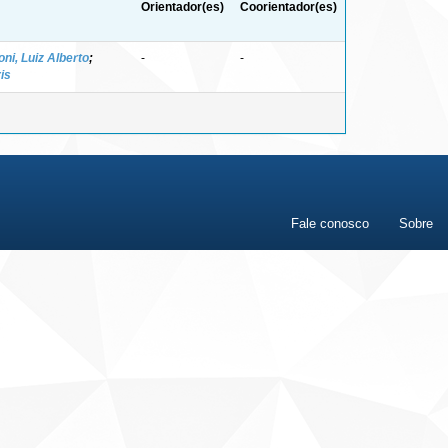
Orientador(es)
Coorientador(es)
ni, Luiz Alberto
;
-
-
is
Fale conosco
Sobre