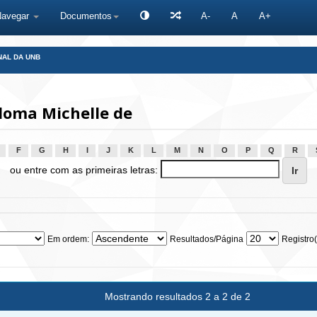
Navegar
Documentos
A-
A
A+
NAL DA UNB
loma Michelle de
F
G
H
I
J
K
L
M
N
O
P
Q
R
ou entre com as primeiras letras:
Em ordem:
Resultados/Página
Registro(
Mostrando resultados 2 a 2 de 2