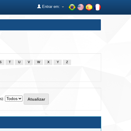
Entrar em:
S
T
U
V
W
X
Y
Z
s):