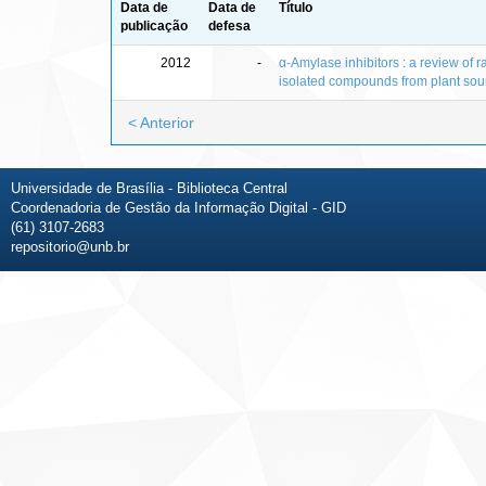
Data de
Data de
Título
publicação
defesa
2012
-
α-Amylase inhibitors : a review of 
isolated compounds from plant sou
< Anterior
Universidade de Brasília - Biblioteca Central
Coordenadoria de Gestão da Informação Digital - GID
(61) 3107-2683
repositorio@unb.br