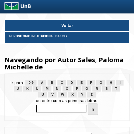
Skip
Voltar
navigation
REPOSITÓRIO INSTITUCIONAL DA UNB
Navegando por Autor Sales, Paloma
Michelle de
Ir para:
0-9
A
B
C
D
E
F
G
H
I
J
K
L
M
N
O
P
Q
R
S
T
U
V
W
X
Y
Z
ou entre com as primeiras letras: