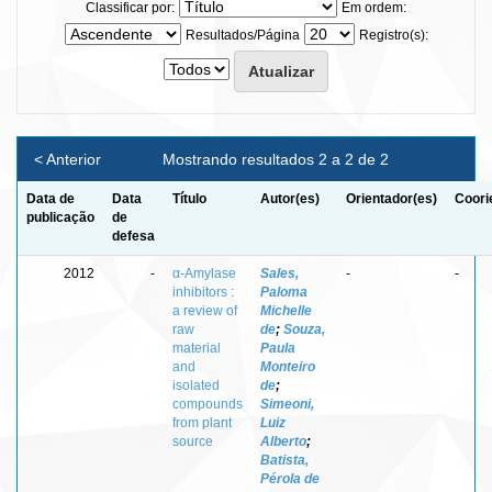
Classificar por:
Em ordem:
Resultados/Página
Registro(s):
< Anterior
Mostrando resultados 2 a 2 de 2
Data de
Data
Título
Autor(es)
Orientador(es)
Coori
publicação
de
defesa
2012
-
α-Amylase
Sales,
-
-
inhibitors :
Paloma
a review of
Michelle
raw
de
;
Souza,
material
Paula
and
Monteiro
isolated
de
;
compounds
Simeoni,
from plant
Luiz
source
Alberto
;
Batista,
Pérola de