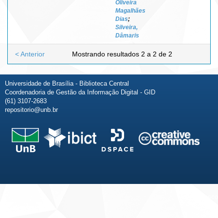
Oliveira
Magalhães
Dias
;
Silveira,
Dâmaris
< Anterior
Mostrando resultados 2 a 2 de 2
Universidade de Brasília - Biblioteca Central
Coordenadoria de Gestão da Informação Digital - GID
(61) 3107-2683
repositorio@unb.br
Fale conosco