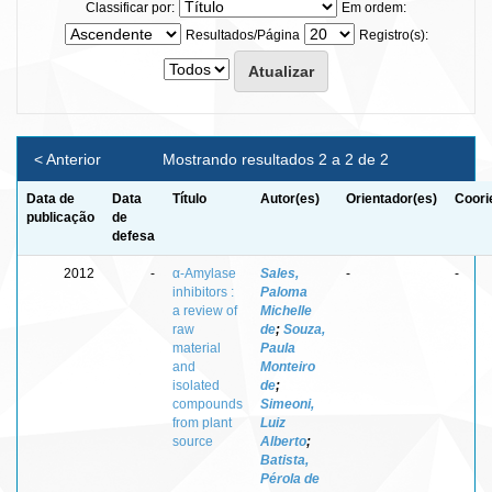
Classificar por:
Em ordem:
Resultados/Página
Registro(s):
< Anterior
Mostrando resultados 2 a 2 de 2
Data de
Data
Título
Autor(es)
Orientador(es)
Coori
publicação
de
defesa
2012
-
α-Amylase
Sales,
-
-
inhibitors :
Paloma
a review of
Michelle
raw
de
;
Souza,
material
Paula
and
Monteiro
isolated
de
;
compounds
Simeoni,
from plant
Luiz
source
Alberto
;
Batista,
Pérola de