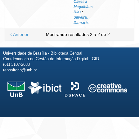
Oliveira
Magalhães
Dias
;
Silveira,
Dâmaris
< Anterior
Mostrando resultados 2 a 2 de 2
Universidade de Brasília - Biblioteca Central
Coordenadoria de Gestão da Informação Digital - GID
(61) 3107-2683
repositorio@unb.br
Fale conosco