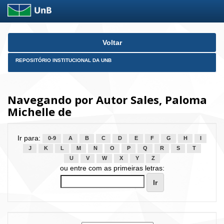
Skip
Voltar
navigation
REPOSITÓRIO INSTITUCIONAL DA UNB
Navegando por Autor Sales, Paloma
Michelle de
Ir para:
0-9
A
B
C
D
E
F
G
H
I
J
K
L
M
N
O
P
Q
R
S
T
U
V
W
X
Y
Z
ou entre com as primeiras letras: