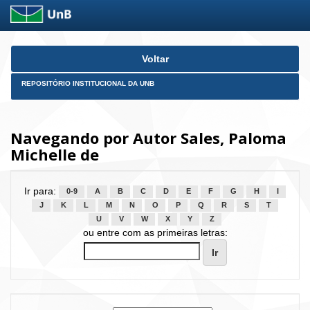
Skip
Voltar
navigation
REPOSITÓRIO INSTITUCIONAL DA UNB
Navegando por Autor Sales, Paloma
Michelle de
Ir para:
0-9
A
B
C
D
E
F
G
H
I
J
K
L
M
N
O
P
Q
R
S
T
U
V
W
X
Y
Z
ou entre com as primeiras letras: