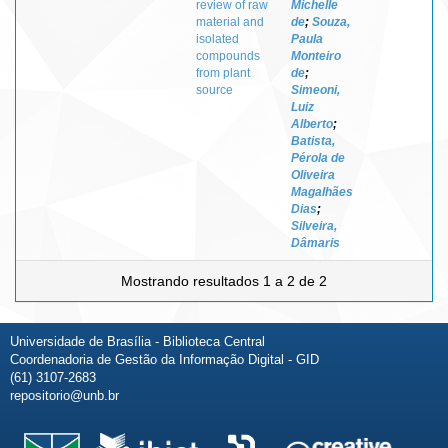
review of raw
Michelle
material and
de
;
Souza,
isolated
Paula
compounds
Monteiro
from plant
de
;
source
Simeoni,
Luiz
Alberto
;
Batista,
Pérola de
Oliveira
Magalhães
Dias
;
Silveira,
Dâmaris
Mostrando resultados 1 a 2 de 2
Universidade de Brasília - Biblioteca Central
Coordenadoria de Gestão da Informação Digital - GID
(61) 3107-2683
repositorio@unb.br