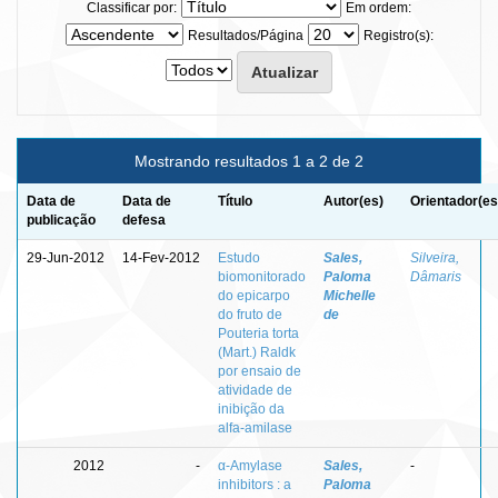
Classificar por:
Em ordem:
Resultados/Página
Registro(s):
Mostrando resultados 1 a 2 de 2
Data de
Data de
Título
Autor(es)
Orientador(es
publicação
defesa
29-Jun-2012
14-Fev-2012
Estudo
Sales,
Silveira,
biomonitorado
Paloma
Dâmaris
do epicarpo
Michelle
do fruto de
de
Pouteria torta
(Mart.) Raldk
por ensaio de
atividade de
inibição da
alfa-amilase
2012
-
α-Amylase
Sales,
-
inhibitors : a
Paloma