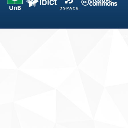
Fale conosco
Sobre