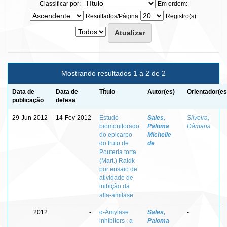
Classificar por:
Em ordem:
Resultados/Página
Registro(s):
Mostrando resultados 1 a 2 de 2
Data de
Data de
Título
Autor(es)
Orientador(es
publicação
defesa
29-Jun-2012
14-Fev-2012
Estudo
Sales,
Silveira,
biomonitorado
Paloma
Dâmaris
do epicarpo
Michelle
do fruto de
de
Pouteria torta
(Mart.) Raldk
por ensaio de
atividade de
inibição da
alfa-amilase
2012
-
α-Amylase
Sales,
-
inhibitors : a
Paloma