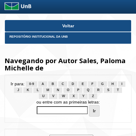
Skip
Voltar
navigation
REPOSITÓRIO INSTITUCIONAL DA UNB
Navegando por Autor Sales, Paloma
Michelle de
Ir para:
0-9
A
B
C
D
E
F
G
H
I
J
K
L
M
N
O
P
Q
R
S
T
U
V
W
X
Y
Z
ou entre com as primeiras letras: