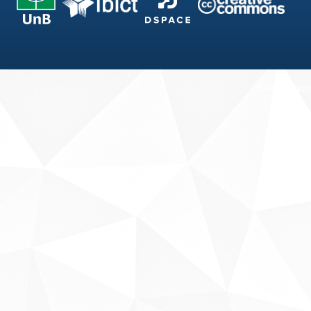
Fale conosco
Sobre