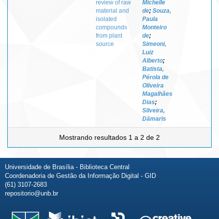
review of raw
Michelle
material and
de
;
Souza,
isolated
Paula
compounds
Monteiro
from plant
de
;
source
Simeoni,
Luiz
Alberto
;
Batista,
Pérola de
Oliveira
Magalhães
Dias
;
Silveira,
Dâmaris
Mostrando resultados 1 a 2 de 2
Universidade de Brasília - Biblioteca Central
Coordenadoria de Gestão da Informação Digital - GID
(61) 3107-2683
repositorio@unb.br