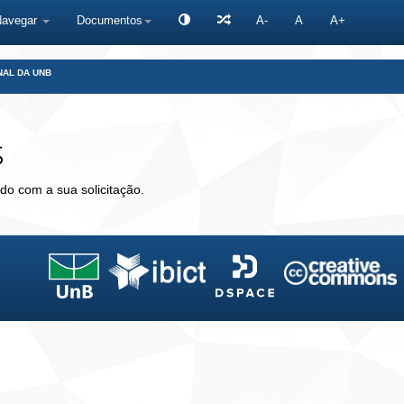
Navegar
Documentos
A-
A
A+
NAL DA UNB
s
do com a sua solicitação.