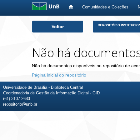
Comunidades e Coleções
Skip
REPOSITÓRIO INSTITUCIO
Voltar
navigation
Não há documento
Não há documentos disponíveis no repositório de acor
Página inicial do repositório
Universidade de Brasília - Biblioteca Central
Coordenadoria de Gestão da Informação Digital - GID
(61) 3107-2683
repositorio@unb.br