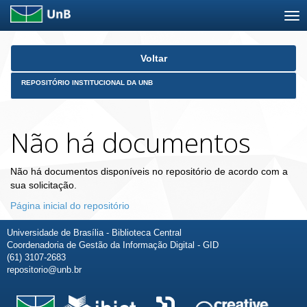
Skip
Voltar
navigation
REPOSITÓRIO INSTITUCIONAL DA UNB
Não há documentos
Não há documentos disponíveis no repositório de acordo com a
sua solicitação.
Página inicial do repositório
Universidade de Brasília - Biblioteca Central
Coordenadoria de Gestão da Informação Digital - GID
(61) 3107-2683
repositorio@unb.br