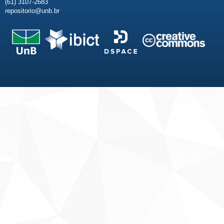
(61) 3107-2683
repositorio@unb.br
Fale conosco
Sobre