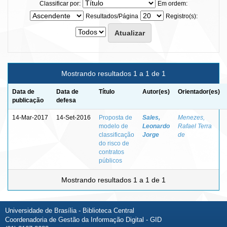
Classificar por:
Em ordem:
Resultados/Página
Registro(s):
Mostrando resultados 1 a 1 de 1
Data de
Data de
Título
Autor(es)
Orientador(es)
publicação
defesa
14-Mar-2017
14-Set-2016
Proposta de
Sales,
Menezes,
modelo de
Leonardo
Rafael Terra
classificação
Jorge
de
do risco de
contratos
públicos
Mostrando resultados 1 a 1 de 1
Universidade de Brasília - Biblioteca Central
Coordenadoria de Gestão da Informação Digital - GID