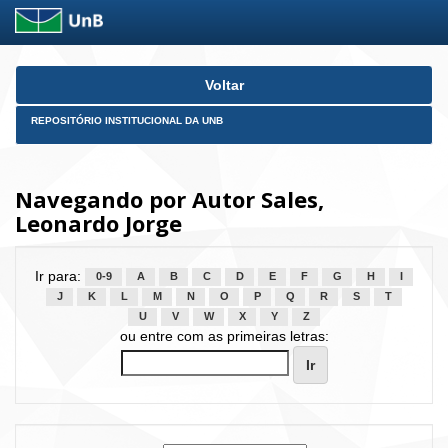
Skip
Voltar
navigation
REPOSITÓRIO INSTITUCIONAL DA UNB
Navegando por Autor Sales,
Leonardo Jorge
Ir para:
0-9
A
B
C
D
E
F
G
H
I
J
K
L
M
N
O
P
Q
R
S
T
U
V
W
X
Y
Z
ou entre com as primeiras letras: