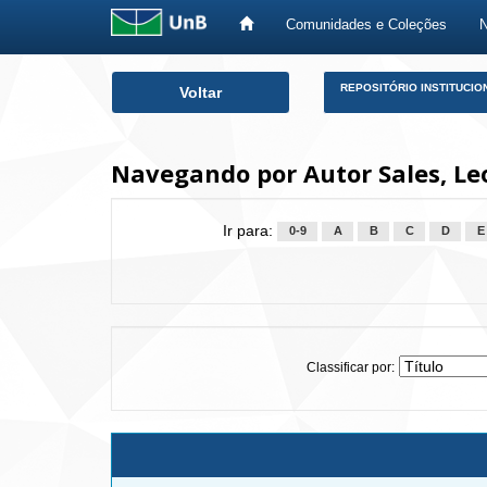
Comunidades e Coleções
Skip
REPOSITÓRIO INSTITUCIO
Voltar
navigation
Navegando por Autor Sales, Le
Ir para:
0-9
A
B
C
D
E
Classificar por: