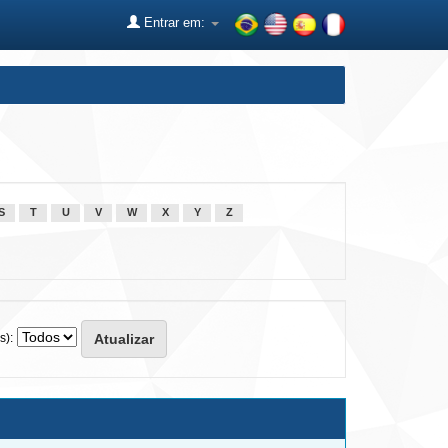
Entrar em:
S
T
U
V
W
X
Y
Z
s):