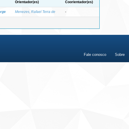
Orientador(es)
Coorientador(es)
orge
Menezes, Rafael Terra de
-
Fale conosco
Sobre