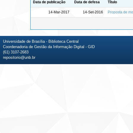
Data de publicação
Data de defesa
Título
14-Mar-2017
14-Set-2016
Proposta de mod
Universidade de Brasília - Biblioteca Central
Coordenadoria de Gestão da Informação Digital - GID
(61) 3107-2683
repositorio@unb.br