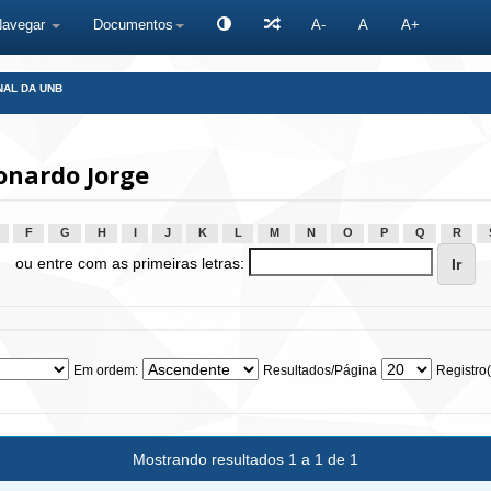
Navegar
Documentos
A-
A
A+
NAL DA UNB
onardo Jorge
F
G
H
I
J
K
L
M
N
O
P
Q
R
ou entre com as primeiras letras:
Em ordem:
Resultados/Página
Registro(
Mostrando resultados 1 a 1 de 1