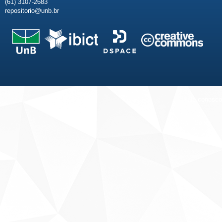
(61) 3107-2683
repositorio@unb.br
Fale conosco
Sobre