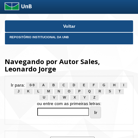
Skip
Voltar
navigation
REPOSITÓRIO INSTITUCIONAL DA UNB
Navegando por Autor Sales,
Leonardo Jorge
Ir para:
0-9
A
B
C
D
E
F
G
H
I
J
K
L
M
N
O
P
Q
R
S
T
U
V
W
X
Y
Z
ou entre com as primeiras letras: