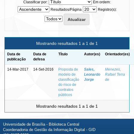
Classificar por:
Em ordem:
Resultados/Página
Registro(s):
Mostrando resultados 1 a 1 de 1
Data de
Data de
Título
Autor(es)
Orientador(es)
publicação
defesa
14-Mar-2017
14-Set-2016
Proposta de
Sales,
Menezes,
modelo de
Leonardo
Rafael Terra
classificação
Jorge
de
do risco de
contratos
públicos
Mostrando resultados 1 a 1 de 1
Universidade de Brasília - Biblioteca Central
Coordenadoria de Gestão da Informação Digital - GID