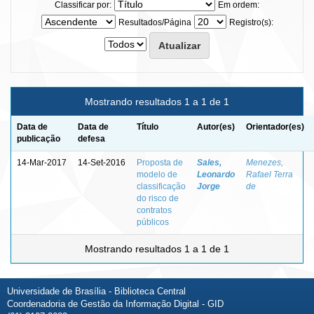
Classificar por:
Em ordem:
Resultados/Página
Registro(s):
Mostrando resultados 1 a 1 de 1
Data de
Data de
Título
Autor(es)
Orientador(es)
publicação
defesa
14-Mar-2017
14-Set-2016
Proposta de
Sales,
Menezes,
modelo de
Leonardo
Rafael Terra
classificação
Jorge
de
do risco de
contratos
públicos
Mostrando resultados 1 a 1 de 1
Universidade de Brasília - Biblioteca Central
Coordenadoria de Gestão da Informação Digital - GID