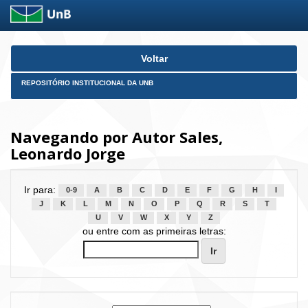
Skip
Voltar
navigation
REPOSITÓRIO INSTITUCIONAL DA UNB
Navegando por Autor Sales,
Leonardo Jorge
Ir para:
0-9
A
B
C
D
E
F
G
H
I
J
K
L
M
N
O
P
Q
R
S
T
U
V
W
X
Y
Z
ou entre com as primeiras letras: