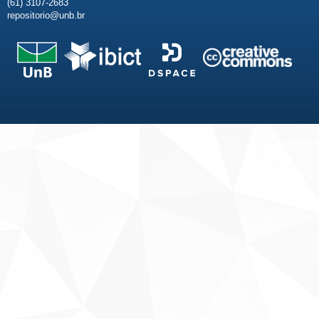
(61) 3107-2683
repositorio@unb.br
Fale conosco
Sobre