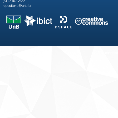
(61) 3107-2683
repositorio@unb.br
Fale conosco
Sobre