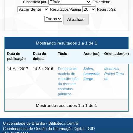
Classificar por:
Em ordem:
Resultados/Página
Registro(s):
Mostrando resultados 1 a 1 de 1
Data de
Data de
Título
Autor(es)
Orientador(es)
publicação
defesa
14-Mar-2017
14-Set-2016
Proposta de
Sales,
Menezes,
modelo de
Leonardo
Rafael Terra
classificação
Jorge
de
do risco de
contratos
públicos
Mostrando resultados 1 a 1 de 1
Universidade de Brasília - Biblioteca Central
Coordenadoria de Gestão da Informação Digital - GID