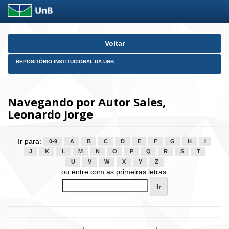
Skip
Voltar
navigation
REPOSITÓRIO INSTITUCIONAL DA UNB
Navegando por Autor Sales,
Leonardo Jorge
Ir para:
0-9
A
B
C
D
E
F
G
H
I
J
K
L
M
N
O
P
Q
R
S
T
U
V
W
X
Y
Z
ou entre com as primeiras letras: