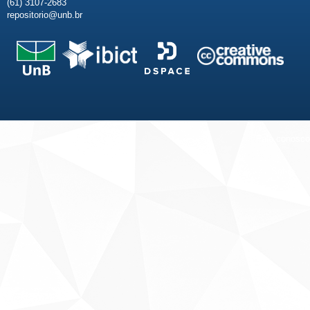
(61) 3107-2683
repositorio@unb.br
Fale conosco
Sobre