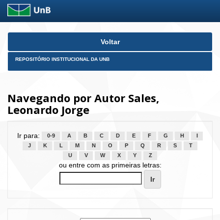
Skip
Voltar
navigation
REPOSITÓRIO INSTITUCIONAL DA UNB
Navegando por Autor Sales,
Leonardo Jorge
Ir para:
0-9
A
B
C
D
E
F
G
H
I
J
K
L
M
N
O
P
Q
R
S
T
U
V
W
X
Y
Z
ou entre com as primeiras letras: