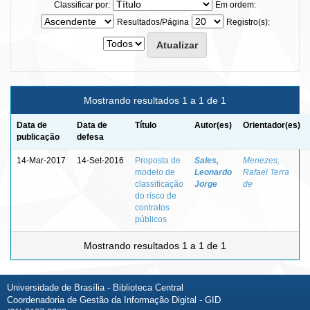
Classificar por:
Em ordem:
Resultados/Página
Registro(s):
Mostrando resultados 1 a 1 de 1
Data de
Data de
Título
Autor(es)
Orientador(es)
publicação
defesa
14-Mar-2017
14-Set-2016
Proposta de
Sales,
Menezes,
modelo de
Leonardo
Rafael Terra
classificação
Jorge
de
do risco de
contratos
públicos
Mostrando resultados 1 a 1 de 1
Universidade de Brasília - Biblioteca Central
Coordenadoria de Gestão da Informação Digital - GID