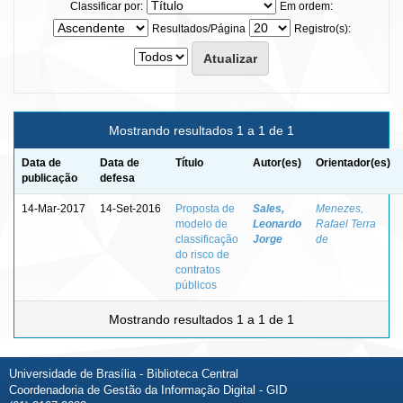
Classificar por:
Em ordem:
Resultados/Página
Registro(s):
Mostrando resultados 1 a 1 de 1
Data de
Data de
Título
Autor(es)
Orientador(es)
publicação
defesa
14-Mar-2017
14-Set-2016
Proposta de
Sales,
Menezes,
modelo de
Leonardo
Rafael Terra
classificação
Jorge
de
do risco de
contratos
públicos
Mostrando resultados 1 a 1 de 1
Universidade de Brasília - Biblioteca Central
Coordenadoria de Gestão da Informação Digital - GID