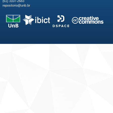
(61) 3107-2683
repositorio@unb.br
Fale conosco
Sobre