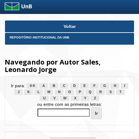
Skip
Voltar
navigation
REPOSITÓRIO INSTITUCIONAL DA UNB
Navegando por Autor Sales,
Leonardo Jorge
Ir para:
0-9
A
B
C
D
E
F
G
H
I
J
K
L
M
N
O
P
Q
R
S
T
U
V
W
X
Y
Z
ou entre com as primeiras letras: