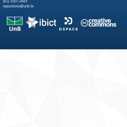
(61) 3107-2683
repositorio@unb.br
Fale conosco
Sobre