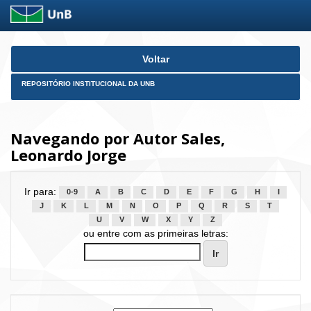
Skip
Voltar
navigation
REPOSITÓRIO INSTITUCIONAL DA UNB
Navegando por Autor Sales,
Leonardo Jorge
Ir para:
0-9
A
B
C
D
E
F
G
H
I
J
K
L
M
N
O
P
Q
R
S
T
U
V
W
X
Y
Z
ou entre com as primeiras letras: