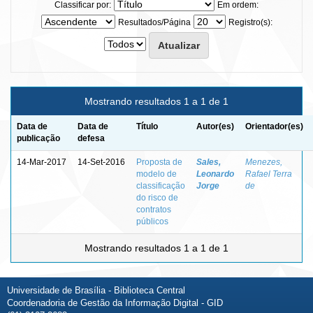
Classificar por:
Em ordem:
Resultados/Página
Registro(s):
Mostrando resultados 1 a 1 de 1
Data de
Data de
Título
Autor(es)
Orientador(es)
publicação
defesa
14-Mar-2017
14-Set-2016
Proposta de
Sales,
Menezes,
modelo de
Leonardo
Rafael Terra
classificação
Jorge
de
do risco de
contratos
públicos
Mostrando resultados 1 a 1 de 1
Universidade de Brasília - Biblioteca Central
Coordenadoria de Gestão da Informação Digital - GID