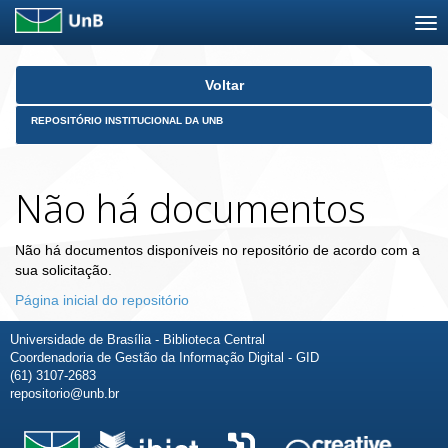
Skip
Voltar
navigation
REPOSITÓRIO INSTITUCIONAL DA UNB
Não há documentos
Não há documentos disponíveis no repositório de acordo com a
sua solicitação.
Página inicial do repositório
Universidade de Brasília - Biblioteca Central
Coordenadoria de Gestão da Informação Digital - GID
(61) 3107-2683
repositorio@unb.br