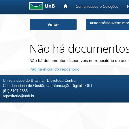
Comunidades e Coleções
Skip
REPOSITÓRIO INSTITUCIO
Voltar
navigation
Não há documento
Não há documentos disponíveis no repositório de acor
Página inicial do repositório
Universidade de Brasília - Biblioteca Central
Coordenadoria de Gestão da Informação Digital - GID
(61) 3107-2683
repositorio@unb.br