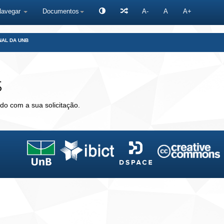
Navegar
Documentos
A-
A
A+
NAL DA UNB
s
do com a sua solicitação.