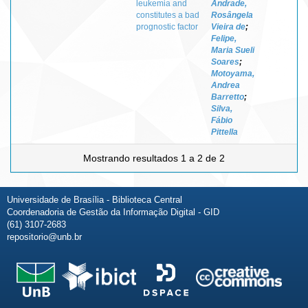
leukemia and
Andrade,
constitutes a bad
Rosângela
prognostic factor
Vieira de
;
Felipe,
Maria Sueli
Soares
;
Motoyama,
Andrea
Barretto
;
Silva,
Fábio
Pittella
Mostrando resultados 1 a 2 de 2
Universidade de Brasília - Biblioteca Central
Coordenadoria de Gestão da Informação Digital - GID
(61) 3107-2683
repositorio@unb.br