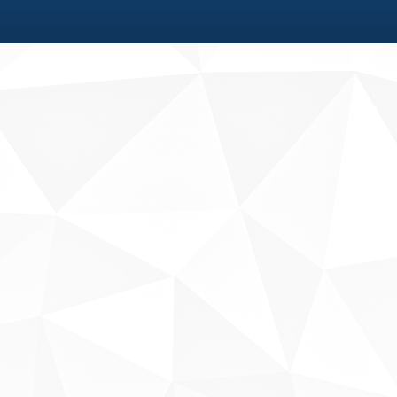
Fale conosco
Sobre