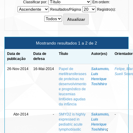
Classificar por:
Em ordem:
Resultados/Página
Registro(s):
Mostrando resultados 1 a 2 de 2
Data de
Data de
Título
Autor(es)
Orientador
publicação
defesa
26-Nov-2014
16-Mai-2014
Papel de
Sakamoto,
Felipe, Mar
metiltransferases
Luis
Sueli Soar
de proteínas no
Henrique
desenvolvimento
Toshihiro
e prognóstico de
leucemias
linfóides agudas
da infância
Abr-2014
-
SMYD2 is highly
Sakamoto,
-
expressed in
Luis
pediatric acute
Henrique
lymphoblastic
Toshihiro
;