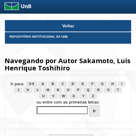
Skip
Voltar
navigation
REPOSITÓRIO INSTITUCIONAL DA UNB
Navegando por Autor Sakamoto, Luis
Henrique Toshihiro
Ir para:
0-9
A
B
C
D
E
F
G
H
I
J
K
L
M
N
O
P
Q
R
S
T
U
V
W
X
Y
Z
ou entre com as primeiras letras: