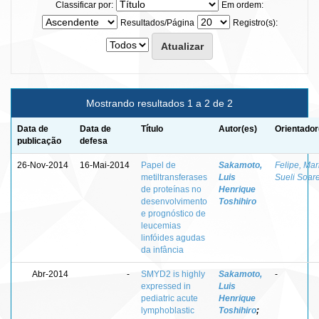
Classificar por:
Em ordem:
Resultados/Página
Registro(s):
Mostrando resultados 1 a 2 de 2
Data de
Data de
Título
Autor(es)
Orientador
publicação
defesa
26-Nov-2014
16-Mai-2014
Papel de
Sakamoto,
Felipe, Mar
metiltransferases
Luis
Sueli Soar
de proteínas no
Henrique
desenvolvimento
Toshihiro
e prognóstico de
leucemias
linfóides agudas
da infância
Abr-2014
-
SMYD2 is highly
Sakamoto,
-
expressed in
Luis
pediatric acute
Henrique
lymphoblastic
Toshihiro
;