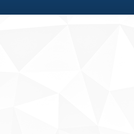
Fale conosco
Sobre