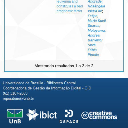
leukemia and
Andrade,
constitutes a bad
Rosângela
prognostic factor
Vieira de
;
Felipe,
Maria Sueli
Soares
;
Motoyama,
Andrea
Barretto
;
Silva,
Fábio
Pittella
Mostrando resultados 1 a 2 de 2
Universidade de Brasília - Biblioteca Central
Coordenadoria de Gestão da Informação Digital - GID
(61) 3107-2683
repositorio@unb.br