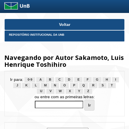
Skip
Voltar
navigation
REPOSITÓRIO INSTITUCIONAL DA UNB
Navegando por Autor Sakamoto, Luis
Henrique Toshihiro
Ir para:
0-9
A
B
C
D
E
F
G
H
I
J
K
L
M
N
O
P
Q
R
S
T
U
V
W
X
Y
Z
ou entre com as primeiras letras: