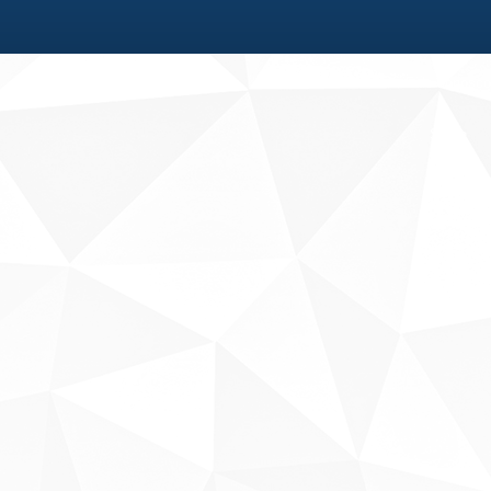
Fale conosco
Sobre