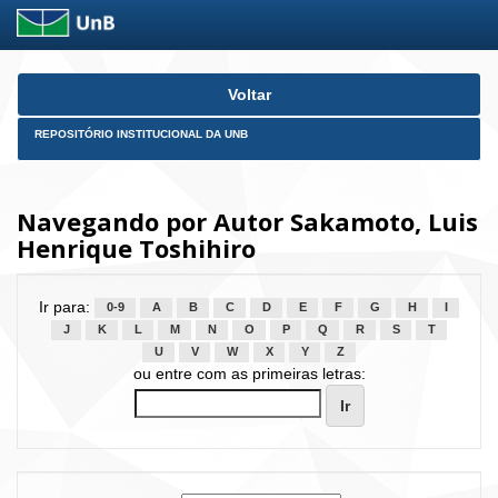
Skip
Voltar
navigation
REPOSITÓRIO INSTITUCIONAL DA UNB
Navegando por Autor Sakamoto, Luis
Henrique Toshihiro
Ir para:
0-9
A
B
C
D
E
F
G
H
I
J
K
L
M
N
O
P
Q
R
S
T
U
V
W
X
Y
Z
ou entre com as primeiras letras: