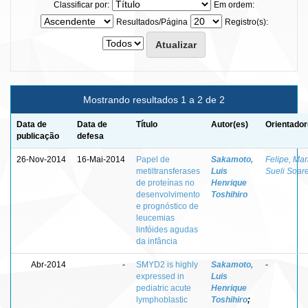
Classificar por:
Em ordem:
Resultados/Página
Registro(s):
Mostrando resultados 1 a 2 de 2
Data de
Data de
Título
Autor(es)
Orientador
publicação
defesa
26-Nov-2014
16-Mai-2014
Papel de
Sakamoto,
Felipe, Mar
metiltransferases
Luis
Sueli Soar
de proteínas no
Henrique
desenvolvimento
Toshihiro
e prognóstico de
leucemias
linfóides agudas
da infância
Abr-2014
-
SMYD2 is highly
Sakamoto,
-
expressed in
Luis
pediatric acute
Henrique
lymphoblastic
Toshihiro
;