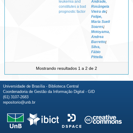
leukemia and
Andrade,
constitutes a bad
Rosângela
prognostic factor
Vieira de
;
Felipe,
Maria Sueli
Soares
;
Motoyama,
Andrea
Barretto
;
Silva,
Fábio
Pittella
Mostrando resultados 1 a 2 de 2
Universidade de Brasília - Biblioteca Central
Coordenadoria de Gestão da Informação Digital - GID
(61) 3107-2683
repositorio@unb.br