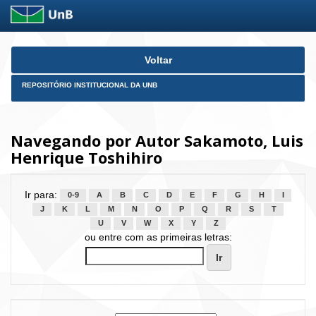
Skip
Voltar
navigation
REPOSITÓRIO INSTITUCIONAL DA UNB
Navegando por Autor Sakamoto, Luis
Henrique Toshihiro
Ir para:
0-9
A
B
C
D
E
F
G
H
I
J
K
L
M
N
O
P
Q
R
S
T
U
V
W
X
Y
Z
ou entre com as primeiras letras: