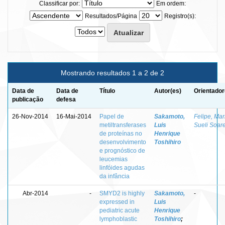
Classificar por:
Em ordem:
Resultados/Página
Registro(s):
Mostrando resultados 1 a 2 de 2
Data de
Data de
Título
Autor(es)
Orientador
publicação
defesa
26-Nov-2014
16-Mai-2014
Papel de
Sakamoto,
Felipe, Mar
metiltransferases
Luis
Sueli Soar
de proteínas no
Henrique
desenvolvimento
Toshihiro
e prognóstico de
leucemias
linfóides agudas
da infância
Abr-2014
-
SMYD2 is highly
Sakamoto,
-
expressed in
Luis
pediatric acute
Henrique
lymphoblastic
Toshihiro
;