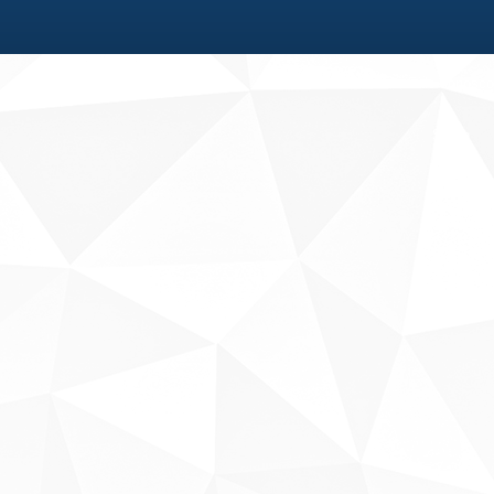
Fale conosco
Sobre