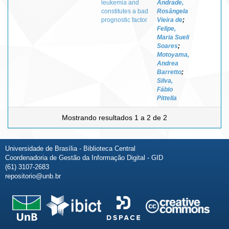
leukemia and
Andrade,
constitutes a bad
Rosângela
prognostic factor
Vieira de
;
Felipe,
Maria Sueli
Soares
;
Motoyama,
Andrea
Barretto
;
Silva,
Fábio
Pittella
Mostrando resultados 1 a 2 de 2
Universidade de Brasília - Biblioteca Central
Coordenadoria de Gestão da Informação Digital - GID
(61) 3107-2683
repositorio@unb.br