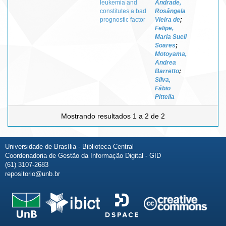
leukemia and
Andrade,
constitutes a bad
Rosângela
prognostic factor
Vieira de
;
Felipe,
Maria Sueli
Soares
;
Motoyama,
Andrea
Barretto
;
Silva,
Fábio
Pittella
Mostrando resultados 1 a 2 de 2
Universidade de Brasília - Biblioteca Central
Coordenadoria de Gestão da Informação Digital - GID
(61) 3107-2683
repositorio@unb.br