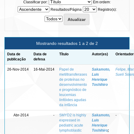
Classificar por:
Em ordem:
Resultados/Página
Registro(s):
Mostrando resultados 1 a 2 de 2
Data de
Data de
Título
Autor(es)
Orientador
publicação
defesa
26-Nov-2014
16-Mai-2014
Papel de
Sakamoto,
Felipe, Mar
metiltransferases
Luis
Sueli Soar
de proteínas no
Henrique
desenvolvimento
Toshihiro
e prognóstico de
leucemias
linfóides agudas
da infância
Abr-2014
-
SMYD2 is highly
Sakamoto,
-
expressed in
Luis
pediatric acute
Henrique
lymphoblastic
Toshihiro
;