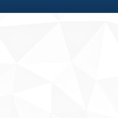
Fale conosco
Sobre