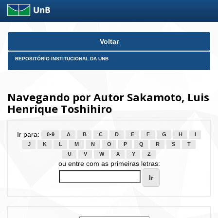
Skip
Voltar
navigation
REPOSITÓRIO INSTITUCIONAL DA UNB
Navegando por Autor Sakamoto, Luis
Henrique Toshihiro
Ir para:
0-9
A
B
C
D
E
F
G
H
I
J
K
L
M
N
O
P
Q
R
S
T
U
V
W
X
Y
Z
ou entre com as primeiras letras: