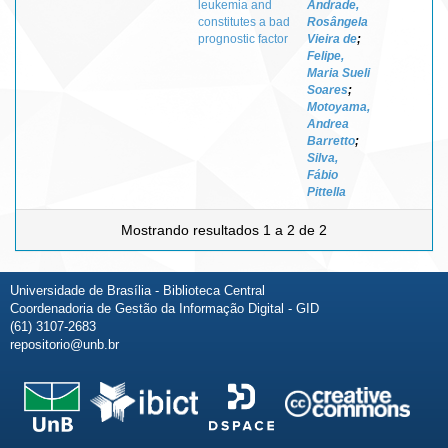
leukemia and
Andrade,
constitutes a bad
Rosângela
prognostic factor
Vieira de
;
Felipe,
Maria Sueli
Soares
;
Motoyama,
Andrea
Barretto
;
Silva,
Fábio
Pittella
Mostrando resultados 1 a 2 de 2
Universidade de Brasília - Biblioteca Central
Coordenadoria de Gestão da Informação Digital - GID
(61) 3107-2683
repositorio@unb.br