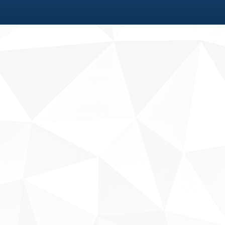
Fale conosco
Sobre