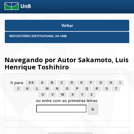
Skip
Voltar
navigation
REPOSITÓRIO INSTITUCIONAL DA UNB
Navegando por Autor Sakamoto, Luis
Henrique Toshihiro
Ir para:
0-9
A
B
C
D
E
F
G
H
I
J
K
L
M
N
O
P
Q
R
S
T
U
V
W
X
Y
Z
ou entre com as primeiras letras: