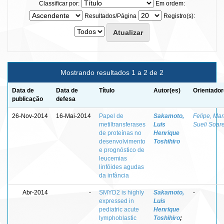
Classificar por:
Em ordem:
Resultados/Página
Registro(s):
Mostrando resultados 1 a 2 de 2
Data de
Data de
Título
Autor(es)
Orientador
publicação
defesa
26-Nov-2014
16-Mai-2014
Papel de
Sakamoto,
Felipe, Mar
metiltransferases
Luis
Sueli Soar
de proteínas no
Henrique
desenvolvimento
Toshihiro
e prognóstico de
leucemias
linfóides agudas
da infância
Abr-2014
-
SMYD2 is highly
Sakamoto,
-
expressed in
Luis
pediatric acute
Henrique
lymphoblastic
Toshihiro
;