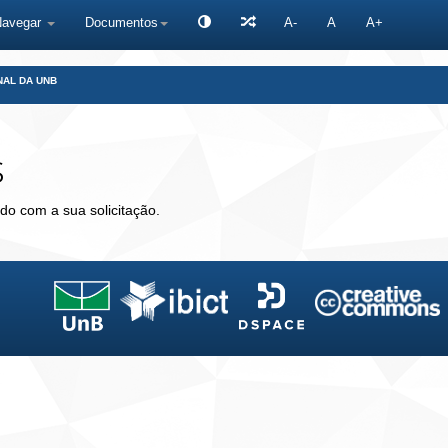
Navegar
Documentos
A-
A
A+
NAL DA UNB
s
do com a sua solicitação.