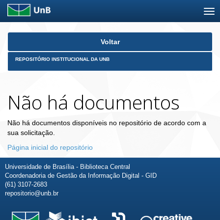
Skip
Voltar
navigation
REPOSITÓRIO INSTITUCIONAL DA UNB
Não há documentos
Não há documentos disponíveis no repositório de acordo com a
sua solicitação.
Página inicial do repositório
Universidade de Brasília - Biblioteca Central
Coordenadoria de Gestão da Informação Digital - GID
(61) 3107-2683
repositorio@unb.br