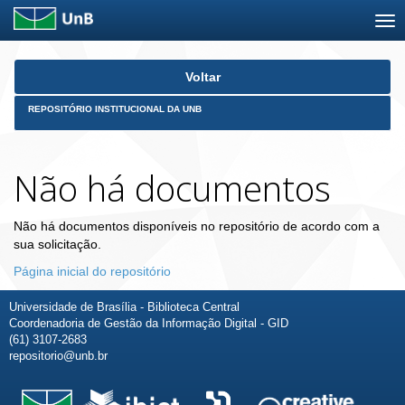
Skip
Voltar
navigation
REPOSITÓRIO INSTITUCIONAL DA UNB
Não há documentos
Não há documentos disponíveis no repositório de acordo com a
sua solicitação.
Página inicial do repositório
Universidade de Brasília - Biblioteca Central
Coordenadoria de Gestão da Informação Digital - GID
(61) 3107-2683
repositorio@unb.br