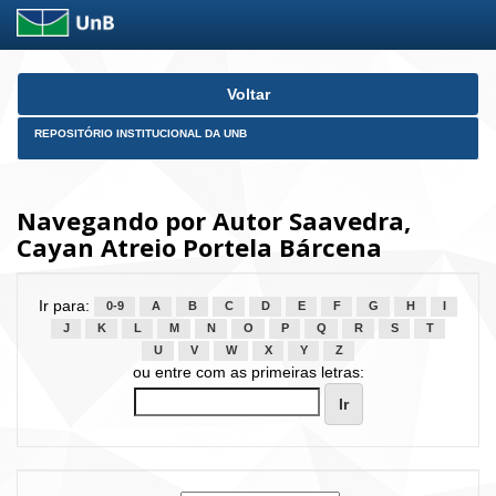
Skip
Voltar
navigation
REPOSITÓRIO INSTITUCIONAL DA UNB
Navegando por Autor Saavedra,
Cayan Atreio Portela Bárcena
Ir para:
0-9
A
B
C
D
E
F
G
H
I
J
K
L
M
N
O
P
Q
R
S
T
U
V
W
X
Y
Z
ou entre com as primeiras letras: