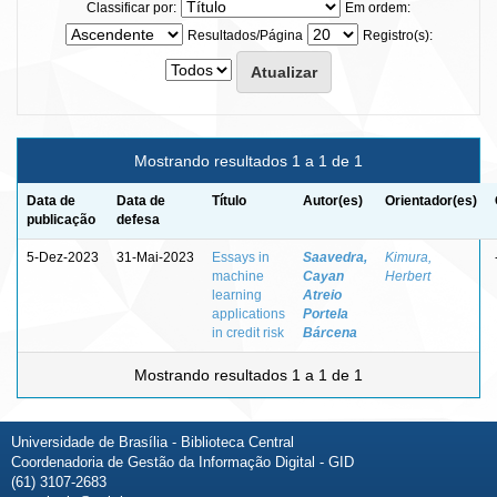
Classificar por:
Em ordem:
Resultados/Página
Registro(s):
Mostrando resultados 1 a 1 de 1
Data de
Data de
Título
Autor(es)
Orientador(es)
publicação
defesa
5-Dez-2023
31-Mai-2023
Essays in
Saavedra,
Kimura,
machine
Cayan
Herbert
learning
Atreio
applications
Portela
in credit risk
Bárcena
Mostrando resultados 1 a 1 de 1
Universidade de Brasília - Biblioteca Central
Coordenadoria de Gestão da Informação Digital - GID
(61) 3107-2683