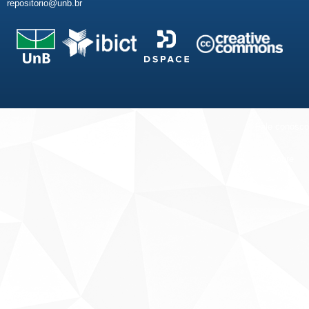
repositorio@unb.br
Fale conosco
Sobre