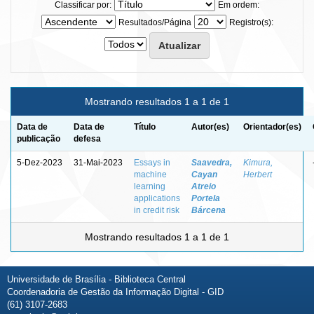
Classificar por:
Em ordem:
Resultados/Página
Registro(s):
Mostrando resultados 1 a 1 de 1
Data de
Data de
Título
Autor(es)
Orientador(es)
publicação
defesa
5-Dez-2023
31-Mai-2023
Essays in
Saavedra,
Kimura,
machine
Cayan
Herbert
learning
Atreio
applications
Portela
in credit risk
Bárcena
Mostrando resultados 1 a 1 de 1
Universidade de Brasília - Biblioteca Central
Coordenadoria de Gestão da Informação Digital - GID
(61) 3107-2683