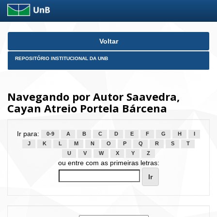
Skip
Voltar
navigation
REPOSITÓRIO INSTITUCIONAL DA UNB
Navegando por Autor Saavedra,
Cayan Atreio Portela Bárcena
Ir para:
0-9
A
B
C
D
E
F
G
H
I
J
K
L
M
N
O
P
Q
R
S
T
U
V
W
X
Y
Z
ou entre com as primeiras letras: