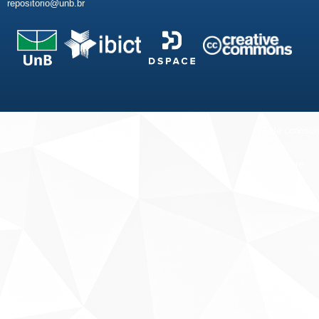
repositorio@unb.br
Fale conosco
Sobre