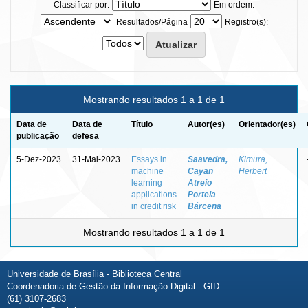
Classificar por:
Em ordem:
Resultados/Página
Registro(s):
Mostrando resultados 1 a 1 de 1
Data de
Data de
Título
Autor(es)
Orientador(es)
publicação
defesa
5-Dez-2023
31-Mai-2023
Essays in
Saavedra,
Kimura,
machine
Cayan
Herbert
learning
Atreio
applications
Portela
in credit risk
Bárcena
Mostrando resultados 1 a 1 de 1
Universidade de Brasília - Biblioteca Central
Coordenadoria de Gestão da Informação Digital - GID
(61) 3107-2683