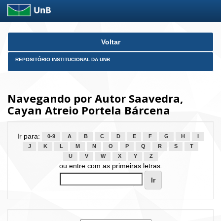
Skip
Voltar
navigation
REPOSITÓRIO INSTITUCIONAL DA UNB
Navegando por Autor Saavedra,
Cayan Atreio Portela Bárcena
Ir para:
0-9
A
B
C
D
E
F
G
H
I
J
K
L
M
N
O
P
Q
R
S
T
U
V
W
X
Y
Z
ou entre com as primeiras letras: