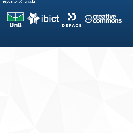
repositorio@unb.br
Fale conosco
Sobre