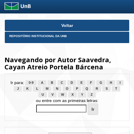
Skip
Voltar
navigation
REPOSITÓRIO INSTITUCIONAL DA UNB
Navegando por Autor Saavedra,
Cayan Atreio Portela Bárcena
Ir para:
0-9
A
B
C
D
E
F
G
H
I
J
K
L
M
N
O
P
Q
R
S
T
U
V
W
X
Y
Z
ou entre com as primeiras letras: