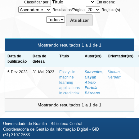
Classificar por:
Em ordem:
Resultados/Página
Registro(s):
Mostrando resultados 1 a 1 de 1
Data de
Data de
Título
Autor(es)
Orientador(es)
publicação
defesa
5-Dez-2023
31-Mai-2023
Essays in
Saavedra,
Kimura,
machine
Cayan
Herbert
learning
Atreio
applications
Portela
in credit risk
Bárcena
Mostrando resultados 1 a 1 de 1
Universidade de Brasília - Biblioteca Central
Coordenadoria de Gestão da Informação Digital - GID
(61) 3107-2683