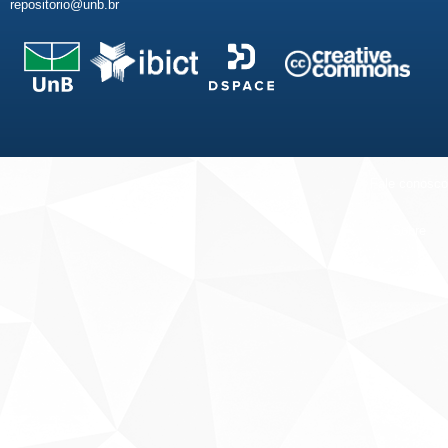
repositorio@unb.br
Fale conosco
Sobre