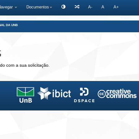
Navegar
Documentos
A-
A
A+
NAL DA UNB
s
do com a sua solicitação.