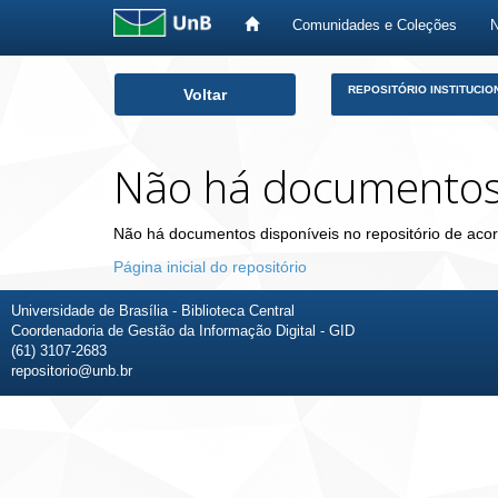
Comunidades e Coleções
Skip
REPOSITÓRIO INSTITUCIO
Voltar
navigation
Não há documento
Não há documentos disponíveis no repositório de acor
Página inicial do repositório
Universidade de Brasília - Biblioteca Central
Coordenadoria de Gestão da Informação Digital - GID
(61) 3107-2683
repositorio@unb.br