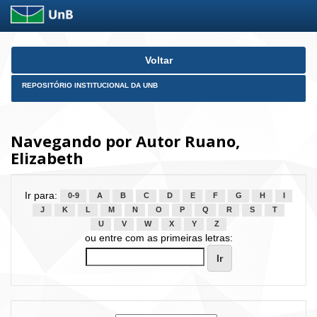
Skip
Voltar
navigation
REPOSITÓRIO INSTITUCIONAL DA UNB
Navegando por Autor Ruano,
Elizabeth
Ir para:
0-9
A
B
C
D
E
F
G
H
I
J
K
L
M
N
O
P
Q
R
S
T
U
V
W
X
Y
Z
ou entre com as primeiras letras: