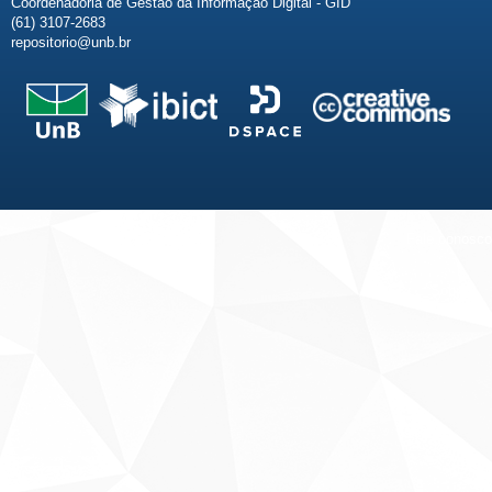
Coordenadoria de Gestão da Informação Digital - GID
(61) 3107-2683
repositorio@unb.br
Fale conosco
Sobre