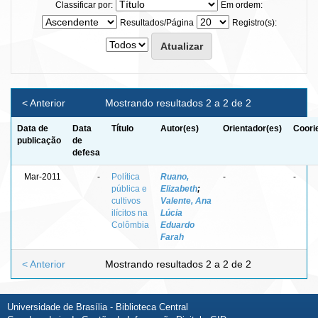
Classificar por:
Em ordem:
Resultados/Página
Registro(s):
< Anterior
Mostrando resultados 2 a 2 de 2
Data de
Data
Título
Autor(es)
Orientador(es)
Coori
publicação
de
defesa
Mar-2011
-
Política
Ruano,
-
-
pública e
Elizabeth
;
cultivos
Valente, Ana
ilícitos na
Lúcia
Colômbia
Eduardo
Farah
< Anterior
Mostrando resultados 2 a 2 de 2
Universidade de Brasília - Biblioteca Central