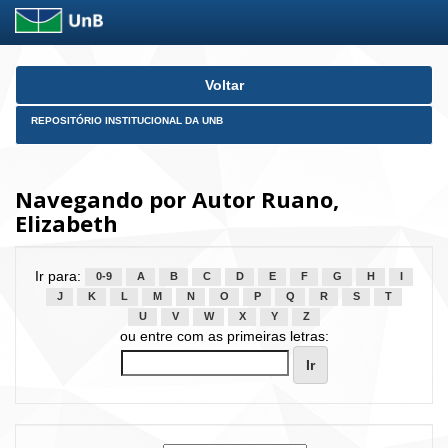
Skip
Voltar
navigation
REPOSITÓRIO INSTITUCIONAL DA UNB
Navegando por Autor Ruano,
Elizabeth
Ir para:
0-9
A
B
C
D
E
F
G
H
I
J
K
L
M
N
O
P
Q
R
S
T
U
V
W
X
Y
Z
ou entre com as primeiras letras: