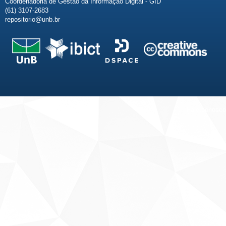
Coordenadoria de Gestão da Informação Digital - GID
(61) 3107-2683
repositorio@unb.br
Fale conosco
Sobre