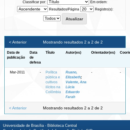
Classificar por:
Em ordem:
Resultados/Página
Registro(s):
< Anterior
Mostrando resultados 2 a 2 de 2
Data de
Data
Título
Autor(es)
Orientador(es)
Coori
publicação
de
defesa
Mar-2011
-
Política
Ruano,
-
-
pública e
Elizabeth
;
cultivos
Valente, Ana
ilícitos na
Lúcia
Colômbia
Eduardo
Farah
< Anterior
Mostrando resultados 2 a 2 de 2
Universidade de Brasília - Biblioteca Central