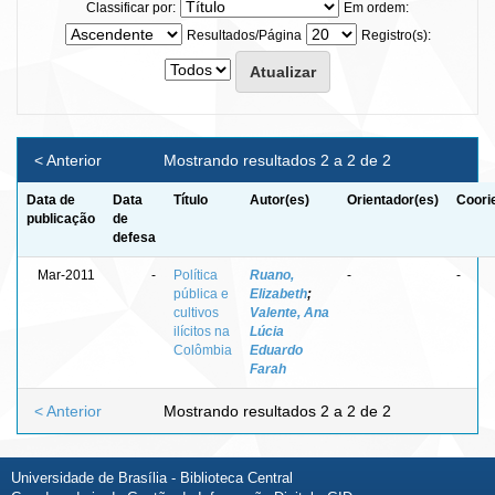
Classificar por:
Em ordem:
Resultados/Página
Registro(s):
< Anterior
Mostrando resultados 2 a 2 de 2
Data de
Data
Título
Autor(es)
Orientador(es)
Coori
publicação
de
defesa
Mar-2011
-
Política
Ruano,
-
-
pública e
Elizabeth
;
cultivos
Valente, Ana
ilícitos na
Lúcia
Colômbia
Eduardo
Farah
< Anterior
Mostrando resultados 2 a 2 de 2
Universidade de Brasília - Biblioteca Central