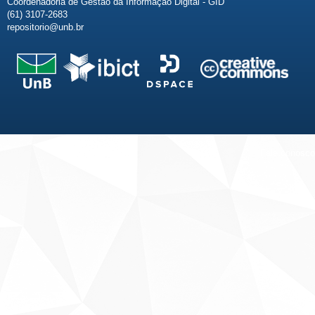
Coordenadoria de Gestão da Informação Digital - GID
(61) 3107-2683
repositorio@unb.br
Fale conosco
Sobre