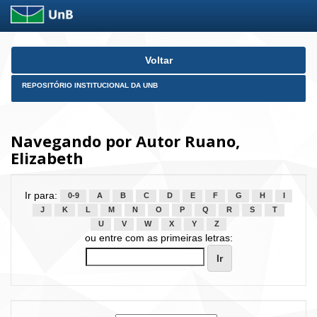
Skip
Voltar
navigation
REPOSITÓRIO INSTITUCIONAL DA UNB
Navegando por Autor Ruano,
Elizabeth
Ir para:
0-9
A
B
C
D
E
F
G
H
I
J
K
L
M
N
O
P
Q
R
S
T
U
V
W
X
Y
Z
ou entre com as primeiras letras: