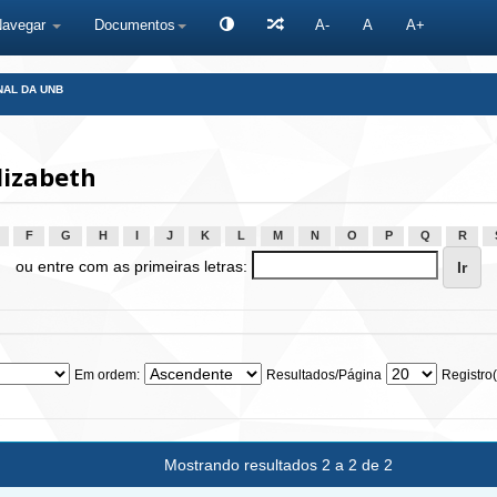
Navegar
Documentos
A-
A
A+
NAL DA UNB
lizabeth
F
G
H
I
J
K
L
M
N
O
P
Q
R
ou entre com as primeiras letras:
Em ordem:
Resultados/Página
Registro(
Mostrando resultados 2 a 2 de 2