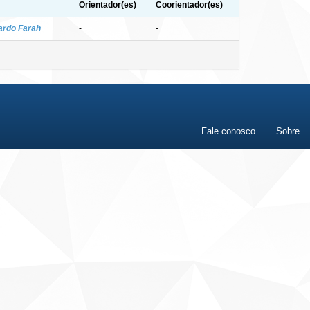
Orientador(es)
Coorientador(es)
ardo Farah
-
-
Fale conosco
Sobre