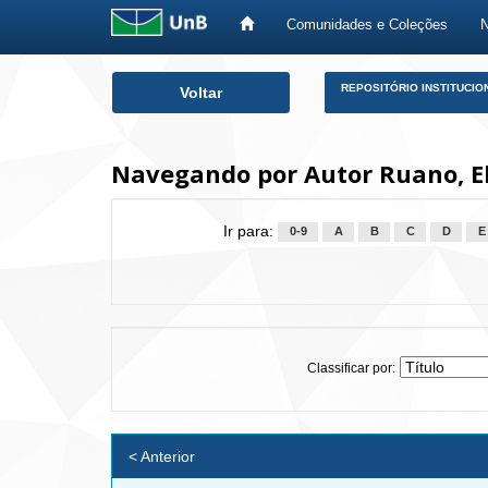
Comunidades e Coleções
Skip
REPOSITÓRIO INSTITUCIO
Voltar
navigation
Navegando por Autor Ruano, E
Ir para:
0-9
A
B
C
D
E
Classificar por:
< Anterior