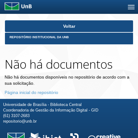
Skip
Voltar
navigation
REPOSITÓRIO INSTITUCIONAL DA UNB
Não há documentos
Não há documentos disponíveis no repositório de acordo com a
sua solicitação.
Página inicial do repositório
Universidade de Brasília - Biblioteca Central
Coordenadoria de Gestão da Informação Digital - GID
(61) 3107-2683
repositorio@unb.br