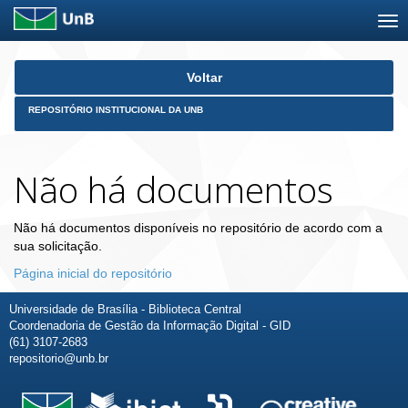
Skip
Voltar
navigation
REPOSITÓRIO INSTITUCIONAL DA UNB
Não há documentos
Não há documentos disponíveis no repositório de acordo com a
sua solicitação.
Página inicial do repositório
Universidade de Brasília - Biblioteca Central
Coordenadoria de Gestão da Informação Digital - GID
(61) 3107-2683
repositorio@unb.br