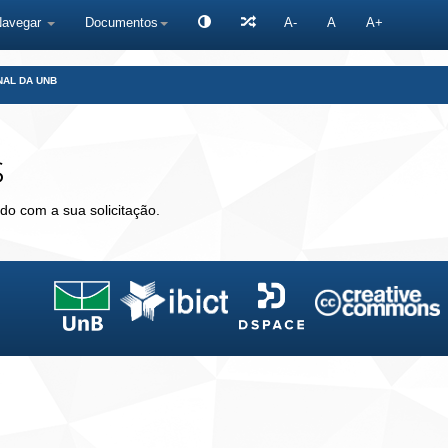
Navegar
Documentos
A-
A
A+
NAL DA UNB
s
do com a sua solicitação.