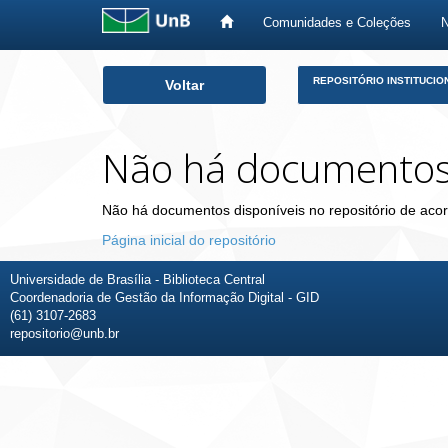
Comunidades e Coleções
Skip
REPOSITÓRIO INSTITUCIO
Voltar
navigation
Não há documento
Não há documentos disponíveis no repositório de acor
Página inicial do repositório
Universidade de Brasília - Biblioteca Central
Coordenadoria de Gestão da Informação Digital - GID
(61) 3107-2683
repositorio@unb.br