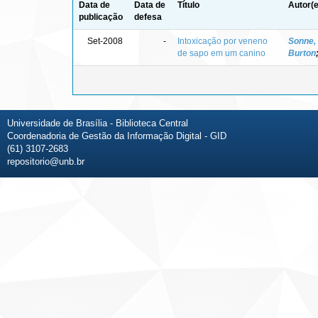
Data de
Data de
Título
Autor(e
publicação
defesa
Set-2008
-
Intoxicação por veneno
Sonne,
de sapo em um canino
Burton
Universidade de Brasília - Biblioteca Central
Coordenadoria de Gestão da Informação Digital - GID
(61) 3107-2683
repositorio@unb.br