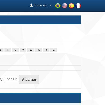
Entrar em:
S
T
U
V
W
X
Y
Z
s):