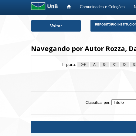
Comunidades e Coleções
Skip
REPOSITÓRIO INSTITUCIO
Voltar
navigation
Navegando por Autor Rozza, D
Ir para:
0-9
A
B
C
D
E
Classificar por: