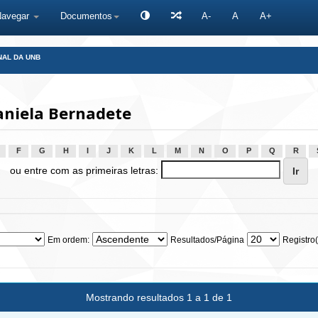
Navegar
Documentos
A-
A
A+
NAL DA UNB
aniela Bernadete
F
G
H
I
J
K
L
M
N
O
P
Q
R
ou entre com as primeiras letras:
Em ordem:
Resultados/Página
Registro(
Mostrando resultados 1 a 1 de 1