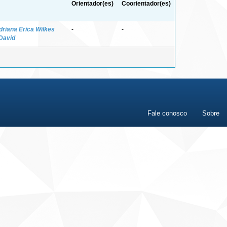
Orientador(es)
Coorientador(es)
driana Erica Wilkes
-
-
 David
Fale conosco
Sobre