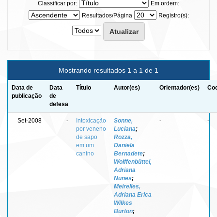
Classificar por:
Em ordem:
Resultados/Página
Registro(s):
Mostrando resultados 1 a 1 de 1
Data de
Data
Título
Autor(es)
Orientador(es)
Coo
publicação
de
defesa
Set-2008
-
Intoxicação
Sonne,
-
-
por veneno
Luciana
;
de sapo
Rozza,
em um
Daniela
canino
Bernadete
;
Wolffenbüttel,
Adriana
Nunes
;
Meirelles,
Adriana Erica
Wilkes
Burton
;