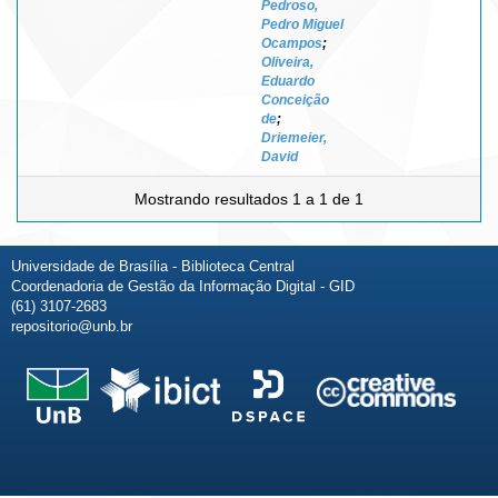
Pedroso,
Pedro Miguel
Ocampos
;
Oliveira,
Eduardo
Conceição
de
;
Driemeier,
David
Mostrando resultados 1 a 1 de 1
Universidade de Brasília - Biblioteca Central
Coordenadoria de Gestão da Informação Digital - GID
(61) 3107-2683
repositorio@unb.br