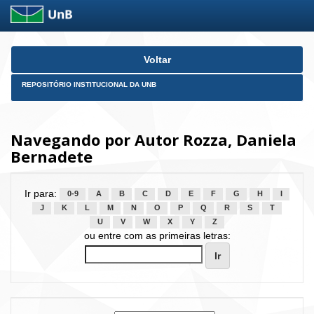
Skip
Voltar
navigation
REPOSITÓRIO INSTITUCIONAL DA UNB
Navegando por Autor Rozza, Daniela
Bernadete
Ir para:
0-9
A
B
C
D
E
F
G
H
I
J
K
L
M
N
O
P
Q
R
S
T
U
V
W
X
Y
Z
ou entre com as primeiras letras: