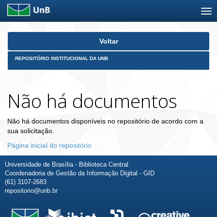
Skip
Voltar
navigation
REPOSITÓRIO INSTITUCIONAL DA UNB
Não há documentos
Não há documentos disponíveis no repositório de acordo com a
sua solicitação.
Página inicial do repositório
Universidade de Brasília - Biblioteca Central
Coordenadoria de Gestão da Informação Digital - GID
(61) 3107-2683
repositorio@unb.br