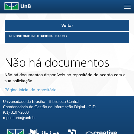
Skip
Voltar
navigation
REPOSITÓRIO INSTITUCIONAL DA UNB
Não há documentos
Não há documentos disponíveis no repositório de acordo com a
sua solicitação.
Página inicial do repositório
Universidade de Brasília - Biblioteca Central
Coordenadoria de Gestão da Informação Digital - GID
(61) 3107-2683
repositorio@unb.br