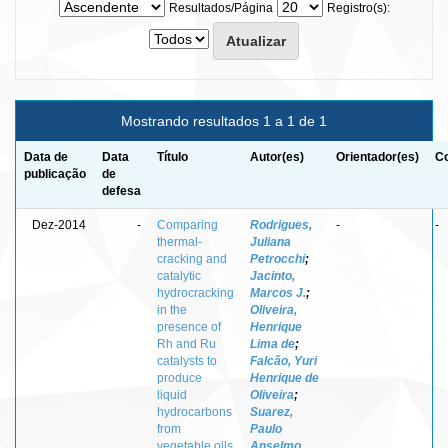
Resultados/Página
Registro(s):
Mostrando resultados 1 a 1 de 1
Data de
Data
Título
Autor(es)
Orientador(es)
Co
publicação
de
defesa
Dez-2014
-
Comparing
Rodrigues,
-
-
thermal-
Juliana
cracking and
Petrocchi
;
catalytic
Jacinto,
hydrocracking
Marcos J.
;
in the
Oliveira,
presence of
Henrique
Rh and Ru
Lima de
;
catalysts to
Falcão, Yuri
produce
Henrique de
liquid
Oliveira
;
hydrocarbons
Suarez,
from
Paulo
vegetable oils
Anselmo