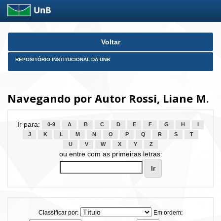
Skip
Voltar
navigation
REPOSITÓRIO INSTITUCIONAL DA UNB
Navegando por Autor Rossi, Liane M.
Ir para:
0-9
A
B
C
D
E
F
G
H
I
J
K
L
M
N
O
P
Q
R
S
T
U
V
W
X
Y
Z
ou entre com as primeiras letras:
Classificar por:
Em ordem: