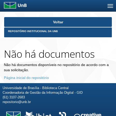
Skip
Voltar
navigation
REPOSITÓRIO INSTITUCIONAL DA UNB
Não há documentos
Não há documentos disponíveis no repositório de acordo com a
sua solicitação.
Página inicial do repositório
Universidade de Brasília - Biblioteca Central
Coordenadoria de Gestão da Informação Digital - GID
(61) 3107-2683
repositorio@unb.br